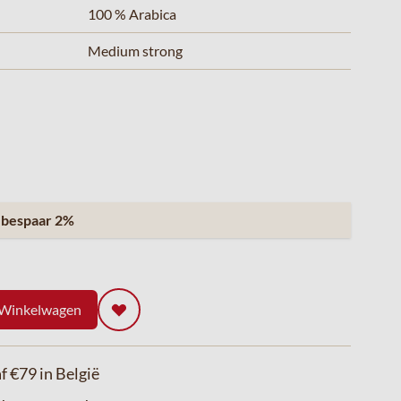
100 % Arabica
Medium strong
n
bespaar
2
%
 Winkelwagen
f €79 in België