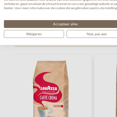
verbeteren, gepersonaliseerde inhoud te tonen en om u een geweldige website-ervar
kenners!
Eigenschappen: harmonieus, aromatisch, vol va
bieden. Voor meer informatie over de cookies die we gebruiken opent u de instelling
Accepteer alles
Weigeren
Nee, pas aan
Gerelateerde producten
Navigeren door de elementen van de carrousel is mogelijk 
Druk om carrousel over te slaan