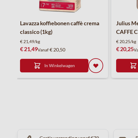
Lavazza koffiebonen caffè crema
Julius M
classico (1kg)
CAFFE C
€ 21,49/kg
€ 20,25/kg
€ 21,49
€ 20,25
€ 20,50
Vanaf
V
In Winkelwagen
Gratis verzending vanaf €79
B