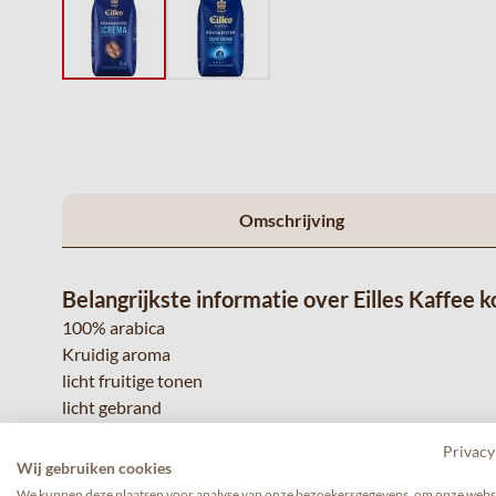
Omschrijving
Belangrijkste informatie over Eilles Kaffee 
100% arabica
Kruidig aroma
licht fruitige tonen
licht gebrand
Uitgebreide informatie
Privacy
Onze Caffè Crema is licht gebrand.
Op deze manier blijven
Wij gebruiken cookies
ontwikkelen.
Deze EILLES KAFFEE-melange van topklasse m
We kunnen deze plaatsen voor analyse van onze bezoekersgegevens, om onze websi