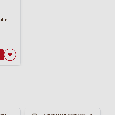
affè
vang
Groot assortiment heerlijke