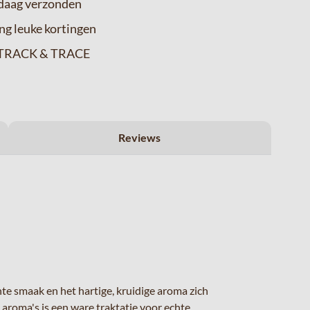
ndaag verzonden
ng leuke kortingen
ia TRACK & TRACE
Reviews
te smaak en het hartige, kruidige aroma zich
roma's is een ware traktatie voor echte