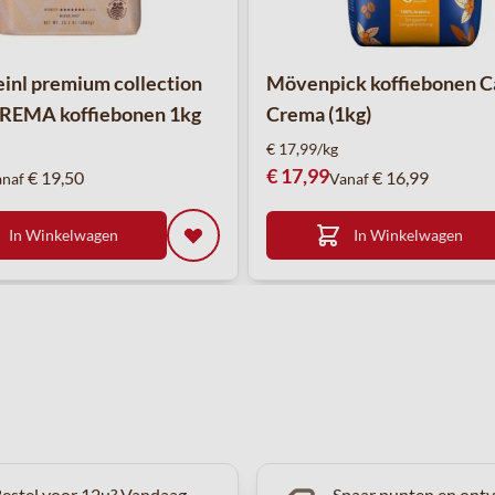
einl premium collection
Mövenpick koffiebonen C
REMA koffiebonen 1kg
Crema (1kg)
€ 17,99/kg
€ 17,99
€ 19,50
€ 16,99
anaf
Vanaf
In Winkelwagen
In Winkelwagen
estel voor 12u? Vandaag
Spaar punten en ont