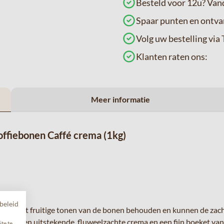
Besteld voor 12u? Va
Spaar punten en ontva
Volg uw bestelling v
Klanten raten ons:
Meer informatie
koffiebonen Caffé crema (1kg)
beleid
 de licht fruitige tonen van de bonen behouden en kunnen de zach
et een uitstekende, fluweelzachte crema en een fijn boeket van a
te te