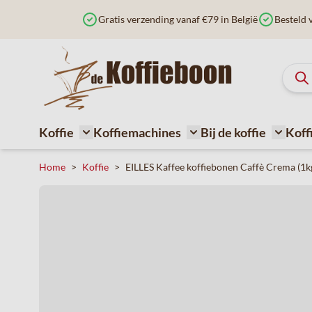
Ga naar de inhoud
Gratis verzending vanaf €79 in België
Besteld 
Koffie
Koffiemachines
Bij de koffie
Koff
Toggle submenu for Koffie
Toggle submenu for Ko
Toggle 
Home
>
Koffie
>
EILLES Kaffee koffiebonen Caffè Crema (1k