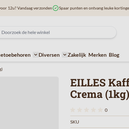
voor 12u? Vandaag verzonden
Spaar punten en ontvang leuke korting
ietoebehoren
Diversen
Zakelijk
Merken
Blog
ffiemachines
submenu for Bij de koffie
Toggle submenu for Koffietoebehoren
Toggle submenu for Diversen
g)
EILLES Kaff
Crema (1kg
0
SKU