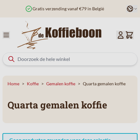
Ga naar de inhoud
Taal
Gratis verzending vanaf €79 in België
Home
>
Koffie
>
Gemalen koffie
>
Quarta gemalen koffie
Quarta gemalen koffie
Geen producten gevonden voor deze selectie.