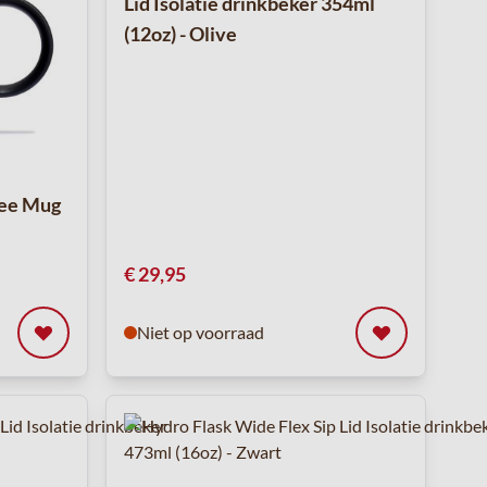
Lid Isolatie drinkbeker 354ml
(12oz) - Olive
fee Mug
€ 29,95
Niet op voorraad