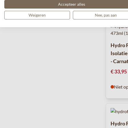
Niet o
Accepteer alles
Weigeren
Nee, pas aan
Hydro F
Isolati
- Carna
€ 33,95
Niet o
Hydro F