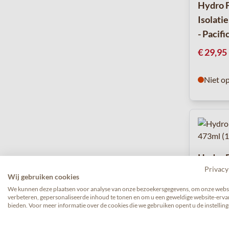
Hydro F
Isolati
- Pacifi
€ 29,95
Niet o
Hydro F
Privacy
Isolati
Wij gebruiken cookies
- White
We kunnen deze plaatsen voor analyse van onze bezoekersgegevens, om onze websi
verbeteren, gepersonaliseerde inhoud te tonen en om u een geweldige website-ervar
€ 33,95
bieden. Voor meer informatie over de cookies die we gebruiken opent u de instelling