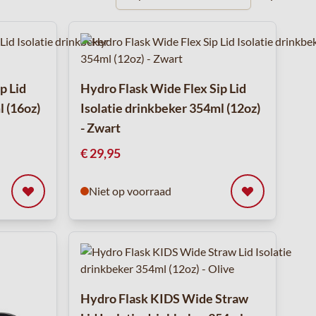
p Lid
Hydro Flask Wide Flex Sip Lid
l (16oz)
Isolatie drinkbeker 354ml (12oz)
- Zwart
€ 29,95
Niet op voorraad
Hydro Flask KIDS Wide Straw