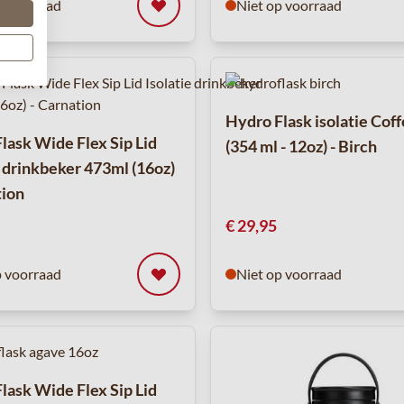
p voorraad
Niet op voorraad
Hydro Flask isolatie Cof
lask Wide Flex Sip Lid
(354 ml - 12oz) - Birch
e drinkbeker 473ml (16oz)
tion
€ 29,95
p voorraad
Niet op voorraad
lask Wide Flex Sip Lid