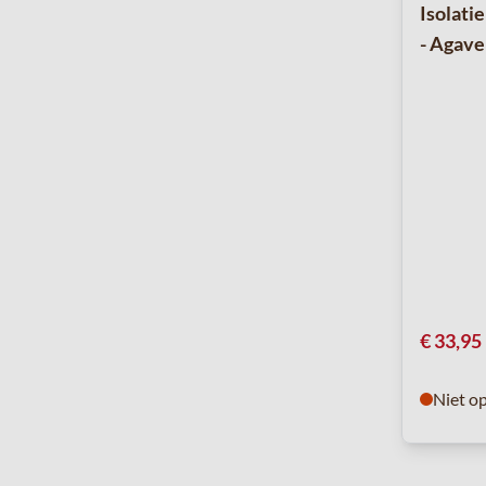
Isolati
- Agave
€ 33,95
Niet o