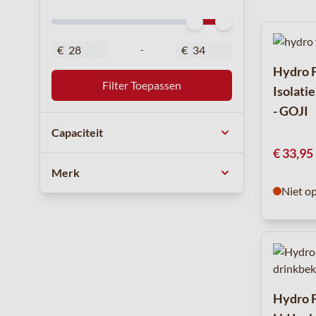
Minimal Price
Maximum Price
€
€
-
Hydro F
Filter Toepassen
Isolati
- GOJI
Capaciteit
€ 33,95
Merk
Niet o
Hydro 