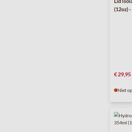
Lid Iso
(12oz) -
€ 29,95
Niet o