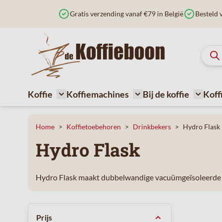
Ga naar de inhoud
Gratis verzending vanaf €79 in België
Besteld 
Koffie
Koffiemachines
Bij de koffie
Koff
Toggle submenu for Koffie
Toggle submenu for Ko
Toggle 
Home
>
Koffietoebehoren
>
Drinkbekers
>
Hydro Flask
Hydro Flask
Hydro Flask maakt dubbelwandige vacuümgeïsoleerde ro
Doorgaan naar productlijst
Prijs