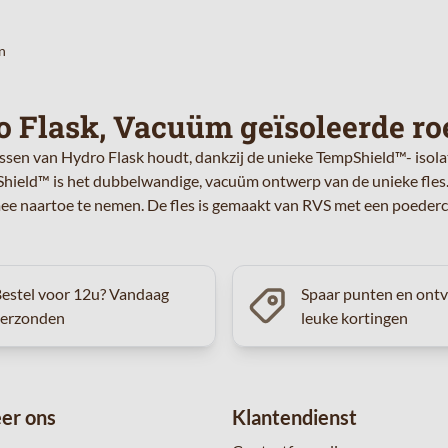
n
 Flask, Vacuüm geïsoleerde roe
ssen van Hydro Flask houdt, dankzij de unieke TempShield™- isolati
Shield™ is het dubbelwandige, vacuüm ontwerp van de unieke fles
ee naartoe te nemen. De fles is gemaakt van RVS met een poederco
estel voor 12u? Vandaag
Spaar punten en ont
verzonden
leuke kortingen
er ons
Klantendienst