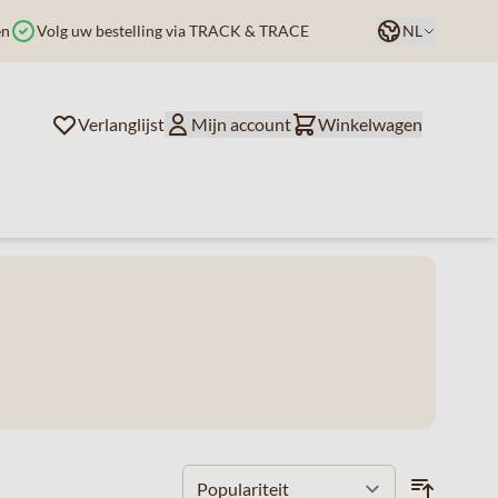
Taal
en
Volg uw bestelling via TRACK & TRACE
NL
Verlanglijst
Mijn account
Winkelwagen