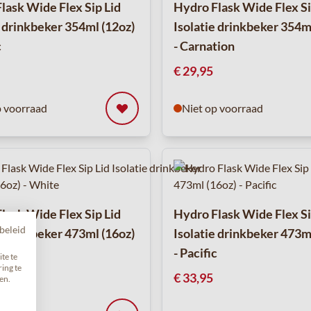
lask Wide Flex Sip Lid
Hydro Flask Wide Flex Si
e drinkbeker 354ml (12oz)
Isolatie drinkbeker 354m
c
- Carnation
€ 29,95
p voorraad
Niet op voorraad
lask Wide Flex Sip Lid
Hydro Flask Wide Flex Si
beleid
e drinkbeker 473ml (16oz)
Isolatie drinkbeker 473m
- Pacific
te te
ing te
€ 33,95
en.