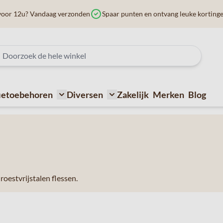
voor 12u? Vandaag verzonden
Spaar punten en ontvang leuke korting
ietoebehoren
Diversen
Zakelijk
Merken
Blog
ffiemachines
submenu for Bij de koffie
Toggle submenu for Koffietoebehoren
Toggle submenu for Diversen
estvrijstalen flessen.