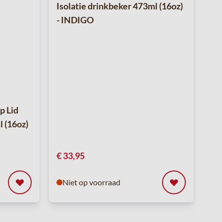
Isolatie drinkbeker 473ml (16oz)
- INDIGO
p Lid
l (16oz)
€ 33,95
Niet op voorraad