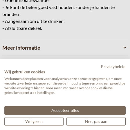
- Goede isolatiewaarde.
- Je kunt de beker goed vast houden, zonder je handen te
branden
- Aangenaam om uit te drinken.
- Afsluitbare deksel.
Meer informatie
Reviews
Privacybeleid
Wij gebruiken cookies
We kunnen deze plaatsen voor analyse van onze bezoekersgegevens, om onze
website te verbeteren, gepersonaliseerde inhoud te tonen en om u een geweldige
website-ervaring te bieden. Voor meer informatie over de cookies die we
gebruiken opent u de instellingen.
Gerelateerde producten
Accepteer alles
Navigeren door de elementen van de carrousel is mogelijk met de 
Druk om carrousel over te slaan
Weigeren
Nee, pas aan