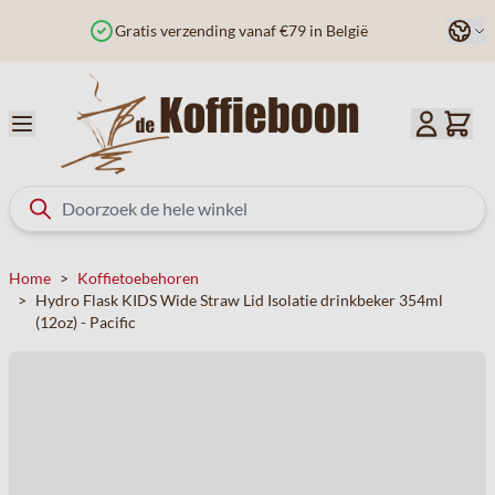
Ga naar de inhoud
Taal
zending vanaf €79 in België
Besteld voor 12u?
Home
>
Koffietoebehoren
>
Hydro Flask KIDS Wide Straw Lid Isolatie drinkbeker 354ml
(12oz) - Pacific