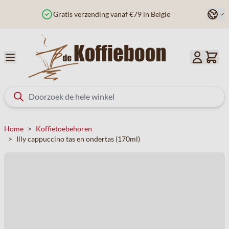
Ga naar de inhoud
Taal
Besteld voor 12u? Vandaag verzonden
Home
>
Koffietoebehoren
>
Illy cappuccino tas en ondertas (170ml)