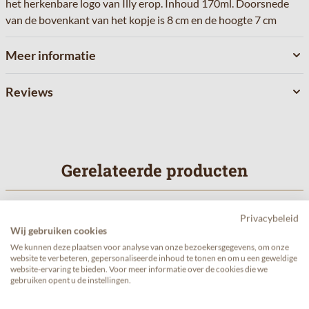
het herkenbare logo van Illy erop. Inhoud 170ml. Doorsnede
van de bovenkant van het kopje is 8 cm en de hoogte 7 cm
Meer informatie
Reviews
Gerelateerde producten
Navigeren door de elementen van de carrousel is mogelijk met de 
Druk om carrousel over te slaan
Privacybeleid
Wij gebruiken cookies
We kunnen deze plaatsen voor analyse van onze bezoekersgegevens, om onze
website te verbeteren, gepersonaliseerde inhoud te tonen en om u een geweldige
website-ervaring te bieden. Voor meer informatie over de cookies die we
gebruiken opent u de instellingen.