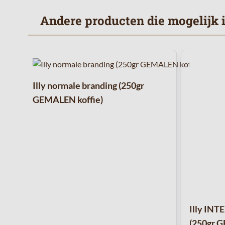
Andere producten die mogelijk ie
Navigeren door de elementen van de carrousel is mogelijk 
Druk om carrousel over te slaan
Illy normale branding (250gr
GEMALEN koffie)
Illy INT
(250gr G