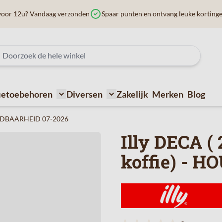
voor 12u? Vandaag verzonden
Spaar punten en ontvang leuke korting
ietoebehoren
Diversen
Zakelijk
Merken
Blog
ffiemachines
submenu for Bij de koffie
Toggle submenu for Koffietoebehoren
Toggle submenu for Diversen
HOUDBAARHEID 07-2026
Illy DECA 
koffie) - 