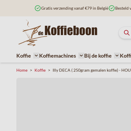
Ga naar de inhoud
Gratis verzending vanaf €79 in België
Besteld 
Koffie
Koffiemachines
Bij de koffie
Koff
Toggle submenu for Koffie
Toggle submenu for Ko
Toggle 
Home
>
Koffie
>
Illy DECA ( 250gram gemalen koffie) - 