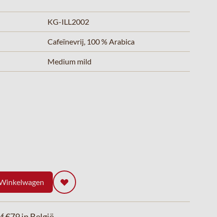
KG-ILL2002
Cafeïnevrij, 100 % Arabica
Medium mild
 Winkelwagen
f €79 in België