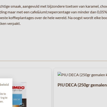
ige smaak, aangevuld met bijzondere toetsen van karamel, choco
nding maar met een cafe&iuml;nepercentage van minder dan 0,05%.
beste koffieplantages over de hele wereld. Na oogst wordt elke b
kken verpakt.
met de tabtoets. U kunt de carrousel overslaan of direct naar de c
PIU DECA (250gr gemalen 
beleid
te te
ing te
en.