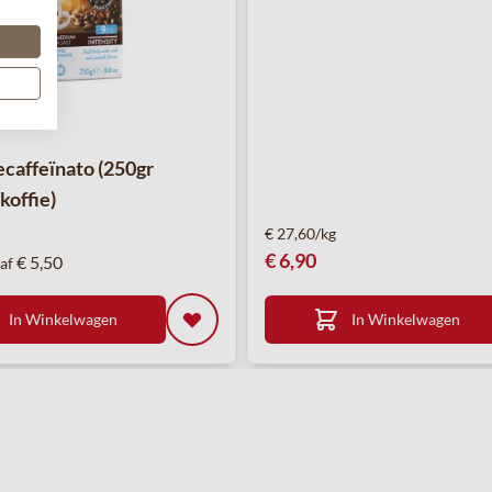
caffeïnato (250gr
koffie)
€ 27,60/kg
€ 6,90
€ 5,50
af
In Winkelwagen
In Winkelwagen