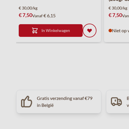
€ 30,00/kg
€ 30,00/kg
€ 7,50
€ 7,50
€ 6,15
Vanaf
Van
Niet op 
In Winkelwagen
Gratis verzending vanaf €79
B
in België