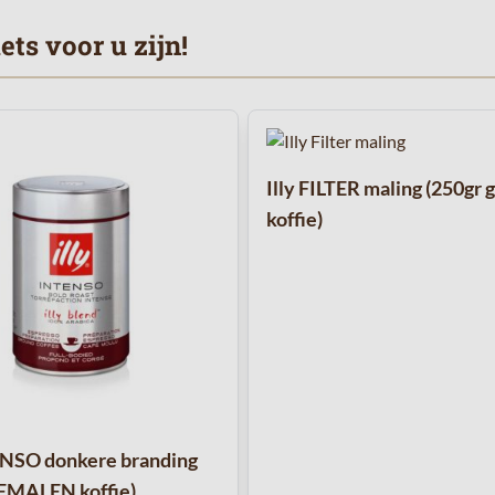
ts voor u zijn!
met de tabtoets. U kunt de carrousel overslaan of direct naar de c
Illy FILTER maling (250gr
koffie)
ENSO donkere branding
EMALEN koffie)