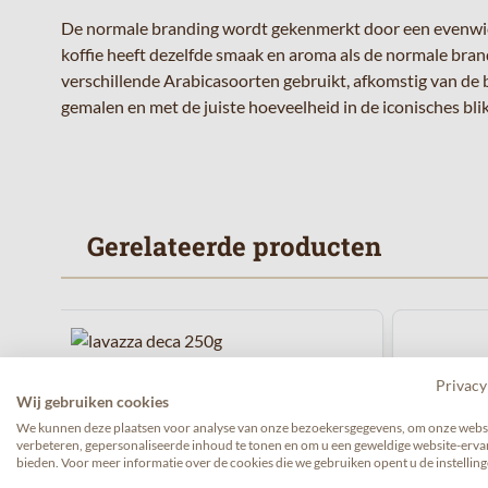
De normale branding wordt gekenmerkt door een evenwicht
koffie heeft dezelfde smaak en aroma als de normale bra
verschillende Arabicasoorten gebruikt, afkomstig van de 
gemalen en met de juiste hoeveelheid in de iconisches bli
Gerelateerde producten
Navigeren door de elementen van de carrousel is mogelijk 
Druk om carrousel over te slaan
Lavazza deca (250gr gemalen
Privacy
Wij gebruiken cookies
koffie)
We kunnen deze plaatsen voor analyse van onze bezoekersgegevens, om onze websi
verbeteren, gepersonaliseerde inhoud te tonen en om u een geweldige website-ervar
bieden. Voor meer informatie over de cookies die we gebruiken opent u de instelling