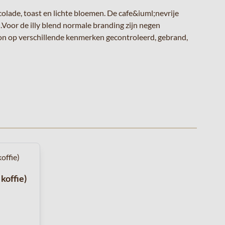
lade, toast en lichte bloemen. De cafe&iuml;nevrije
Voor de illy blend normale branding zijn negen
oon op verschillende kenmerken gecontroleerd, gebrand,
arrouselnavigatie gaan met de overslaan links.
koffie)