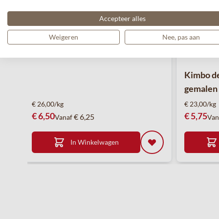
Accepteer alles
Weigeren
Nee, pas aan
Kimbo de
gemalen 
€ 26,00/kg
€ 23,00/kg
€ 6,50
€ 5,75
€ 6,25
Vanaf
Van
In Winkelwagen