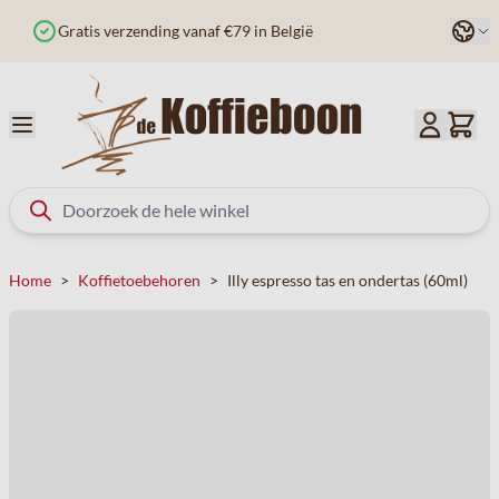
Ga naar de inhoud
Taal
Besteld voor 12u? Vandaag verzonden
Home
>
Koffietoebehoren
>
Illy espresso tas en ondertas (60ml)