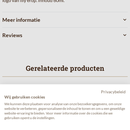
logo van Illy erop. Inhoud 60ml.
Meer informatie
Reviews
Gerelateerde producten
Navigeren door de elementen van de carrousel is mogelijk met de 
Druk om carrousel over te slaan
Druk op om naar carrouselnavigatie te gaan
Privacybeleid
Wij gebruiken cookies
We kunnen deze plaatsen voor analyse van onze bezoekersgegevens, om onze
website te verbeteren, gepersonaliseerde inhoud te tonen en om u een geweldige
website-ervaring te bieden. Voor meer informatie over de cookies die we
gebruiken opent u de instellingen.