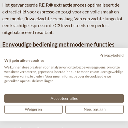
Het geavanceerde
P.E.P.® extractieproces
optimaliseert de
extractietijd voor espresso en zorgt voor een volle smaak en
een mooie, fluweelzachte cremalaag. Van een zachte lungo tot
een krachtige espresso: de C3 levert steeds een perfect
uitgebalanceerd resultaat.
Eenvoudige bediening met moderne functies
De bediening van de JURA C3 is bewust eenvoudig gehouden.
Privacybeleid
Via het overzichtelijke
Easy Control Panel
met vier toetsen
Wij gebruiken cookies
kiest u snel en intuïtief uw favoriete koffiespecialiteit. Dankzij
We kunnen deze plaatsen voor analyse van onze bezoekersgegevens, om onze
deze minimalistische aanpak is de machine bijzonder
website te verbeteren, gepersonaliseerde inhoud te tonen en om u een geweldige
website-ervaring te bieden. Voor meer informatie over de cookies die we
gebruiksvriendelijk.
gebruiken opent u de instellingen.
Wie extra mogelijkheden wenst, kan de C3 uitbreiden met
WiFi
Connect
en de
J.O.E.® app
. Hiermee past u eenvoudig
Accepteer alles
koffiesterkte, hoeveelheid water en temperatuur aan.
Weigeren
Nee, pas aan
Daarnaast kunnen persoonlijke koffieprofielen opgeslagen
worden voor een nog persoonlijkere koffie-ervaring.