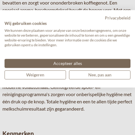
bevatten en zorgt voor ononderbroken koffiegenot. Een
speciaal aroma-beschermdeksel houdt de bonen vers. Met een
inhoud van 1,9 liter zorgt het comfortabel van voren
Privacybeleid
Wij gebruiken cookies
toegankelijke waterreservoir voor een hoge mate van
We kunnen deze plaatsen voor analyse van onze bezoekersgegevens, om onze
autonomie. Heldere, symmetrische vormen, harmonische lijnen
website te verbeteren, gepersonaliseerde inhoud te tonen en om u een geweldige
en veel oog voor details verlenen de E8 een elegante
website-ervaring te bieden. Voor meer informatie over de cookies die we
gebruiken opent u de instellingen.
schoonheid die in iedere keuken uitstekend tot haar recht
komt. Zo zal het apparaat nog vele jaren met haar fraaie
elegantie weten te bekoren.
Accepteer alles
Totale hygiëne
Net zo eenvoudig als de bereiding van
Weigeren
Nee, pas aan
verleidelijke koffiespecialiteiten is het onderhoud van de
moderne volautomaat. Geïntegreerde spoel- en
reinigingsprogramma's zorgen voor onberispelijke hygiëne met
één druk op de knop. Totale hygiëne en een te allen tijde perfect
melkschuimresultaat zijn gegarandeerd.
Kenmerken