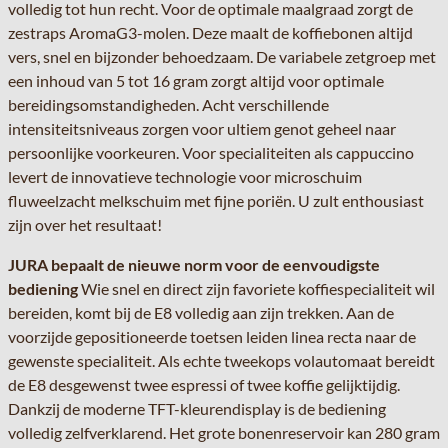
volledig tot hun recht. Voor de optimale maalgraad zorgt de
zestraps AromaG3-molen. Deze maalt de koffiebonen altijd
vers, snel en bijzonder behoedzaam. De variabele zetgroep met
een inhoud van 5 tot 16 gram zorgt altijd voor optimale
bereidingsomstandigheden. Acht verschillende
intensiteitsniveaus zorgen voor ultiem genot geheel naar
persoonlijke voorkeuren. Voor specialiteiten als cappuccino
levert de innovatieve technologie voor microschuim
fluweelzacht melkschuim met fijne poriën. U zult enthousiast
zijn over het resultaat!
JURA bepaalt de nieuwe norm voor de eenvoudigste
bediening
Wie snel en direct zijn favoriete koffiespecialiteit wil
bereiden, komt bij de E8 volledig aan zijn trekken. Aan de
voorzijde gepositioneerde toetsen leiden linea recta naar de
gewenste specialiteit. Als echte tweekops volautomaat bereidt
de E8 desgewenst twee espressi of twee koffie gelijktijdig.
Dankzij de moderne TFT-kleurendisplay is de bediening
volledig zelfverklarend. Het grote bonenreservoir kan 280 gram