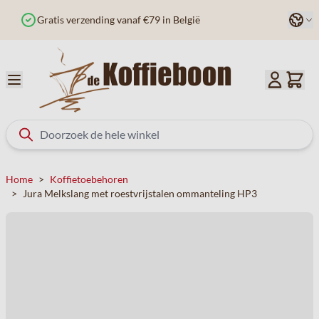
Ga naar de inhoud
Taal
Besteld voor 12u? Vandaag verzonden
Home
>
Koffietoebehoren
>
Jura Melkslang met roestvrijstalen ommanteling HP3