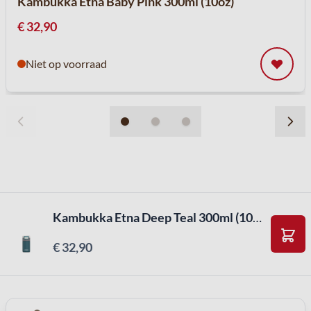
Kambukka Etna Baby Pink 300ml (10oz)
€ 32,90
Niet op voorraad
Kambukka Etna Deep Teal 300ml (10oz)
€ 32,90
In W