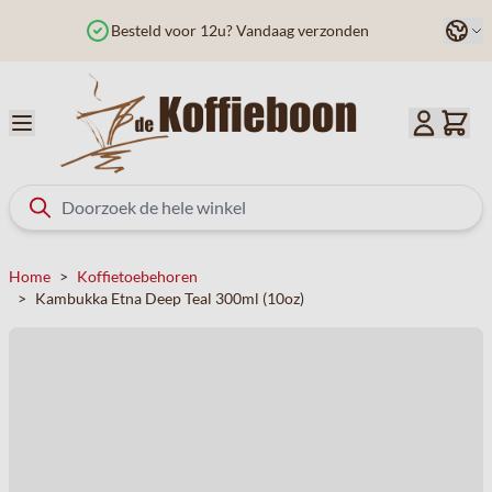
Ga naar de inhoud
Taal
Besteld voor 12u? Vandaag verzonden
Home
>
Koffietoebehoren
>
Kambukka Etna Deep Teal 300ml (10oz)