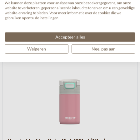
We kunnen deze plaatsen voor analyse van onze bezoekersgegevens, om onze
website te verbeteren, gepersonaliseerde inhoud te tonen en om u een geweldige
website-ervaring te bieden. Voor meer informatie over de cookies die we
Navigeren door de elementen van de carrousel is mogelijk met de 
Druk om carrousel over te slaan
Druk op om naar carrouselnavigatie te gaan
gebruiken opent u de instellingen.
Accepteer alles
Weigeren
Nee, pas aan