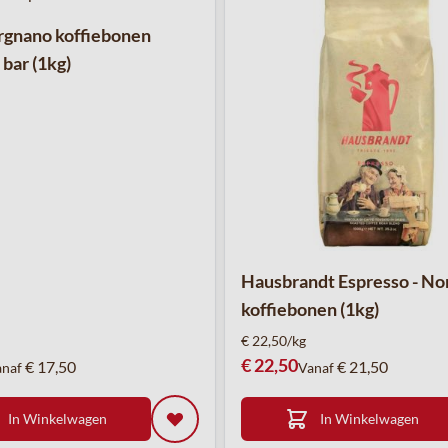
rgnano koffiebonen
bar (1kg)
Hausbrandt Espresso - No
koffiebonen (1kg)
€ 22,50/kg
€ 22,50
€ 17,50
€ 21,50
anaf
Vanaf
In Winkelwagen
In Winkelwagen