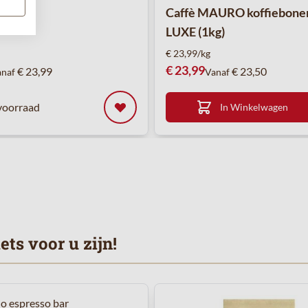
Caffè MAURO koffiebone
LUXE (1kg)
€ 23,99/kg
€ 23,99
€ 23,99
€ 23,50
anaf
Vanaf
voorraad
In Winkelwagen
ts voor u zijn!
met de tabtoets. U kunt de carrousel overslaan of direct naar de c