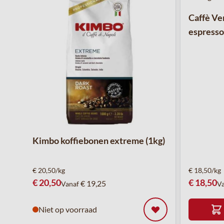
Caffè Ve
espresso 
Kimbo koffiebonen extreme (1kg)
€ 20,50/kg
€ 18,50/kg
€ 20,50
€ 18,50
€ 19,25
Vanaf
V
Niet op voorraad