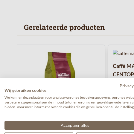
Gerelateerde producten
Navigeren door de elementen van de carrousel is mogelijk 
Druk om carrousel over te slaan
Caffè M
CENTOPE
Privacy
Wij gebruiken cookies
We kunnen deze plaatsen voor analyse van onze bezoekersgegevens, om onze websi
verbeteren, gepersonaliseerde inhoud te tonen en om u een geweldige website-ervar
bieden. Voor meer informatie over de cookies die we gebruiken opent u de instelling
Accepteer alles