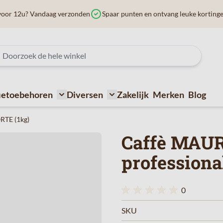
voor 12u? Vandaag verzonden
Spaar punten en ontvang leuke korting
ietoebehoren
Diversen
Zakelijk
Merken
Blog
ffiemachines
submenu for Bij de koffie
Toggle submenu for Koffietoebehoren
Toggle submenu for Diversen
RTE (1kg)
Caffè MAUR
professiona
0
SKU