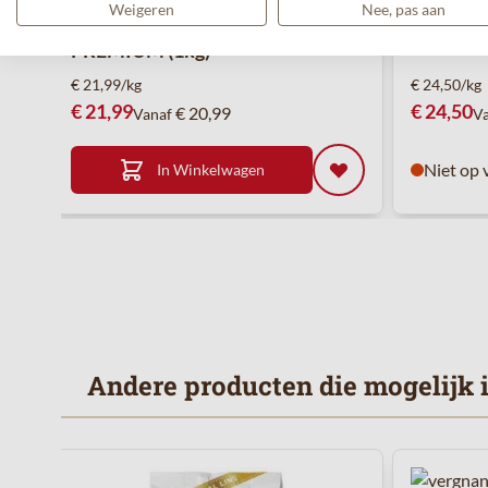
Weigeren
Nee, pas aan
Caffè MAURO koffiebonen
PREMIUM (1kg)
€ 21,99/kg
€ 24,50/kg
€ 21,99
€ 24,50
€ 20,99
Vanaf
V
Niet op 
In Winkelwagen
Andere producten die mogelijk ie
Navigeren door de elementen van de carrousel is mogelijk 
Druk om carrousel over te slaan