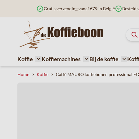
Ga naar de inhoud
Gratis verzending vanaf €79 in België
Besteld 
Koffie
Koffiemachines
Bij de koffie
Koff
Toggle submenu for Koffie
Toggle submenu for Ko
Toggle 
Home
>
Koffie
>
Caffè MAURO koffiebonen professional FO