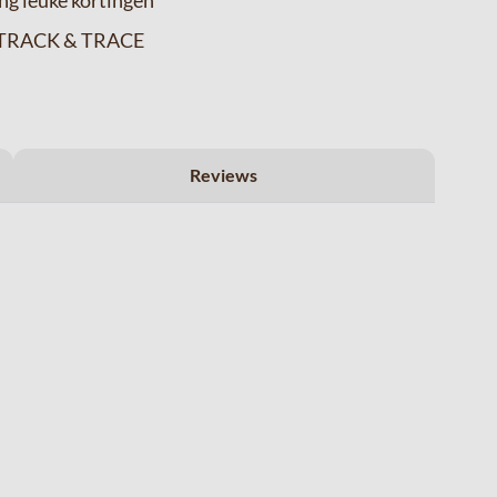
ng leuke kortingen
ia TRACK & TRACE
Reviews