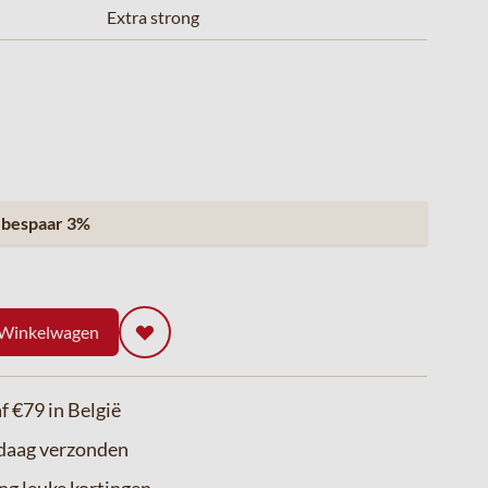
Extra strong
n
bespaar
3
%
 Winkelwagen
f €79 in België
ndaag verzonden