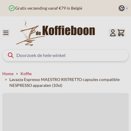
Ga naar de inhoud
Taal
Besteld voor 12u? Vandaag verzonden
Home
>
Koffie
>
Lavazza Espresso MAESTRO RISTRETTO capsules compatible
NESPRESSO apparaten (10st)