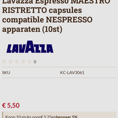
Lavazza Espresso MAESTRO
RISTRETTO capsules
compatible NESPRESSO
apparaten (10st)
0
SKU
KC-LAV3061
€ 5,50
Koop 10 stuks voor
€ 5,25
en
bespaar
5
%