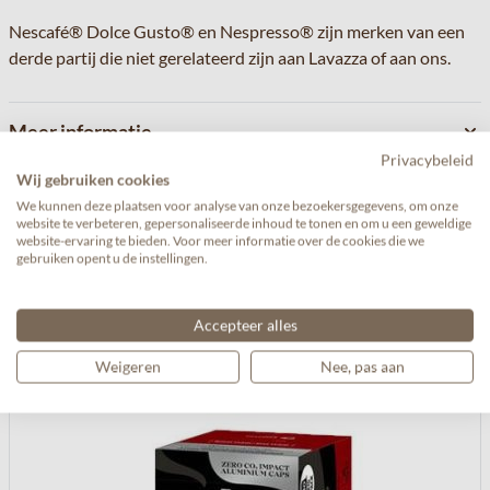
Nescafé® Dolce Gusto® en Nespresso® zijn merken van een
derde partij die niet gerelateerd zijn aan Lavazza of aan ons.
Meer informatie
Privacybeleid
Wij gebruiken cookies
Reviews
We kunnen deze plaatsen voor analyse van onze bezoekersgegevens, om onze
website te verbeteren, gepersonaliseerde inhoud te tonen en om u een geweldige
website-ervaring te bieden. Voor meer informatie over de cookies die we
gebruiken opent u de instellingen.
Gerelateerde producten
Accepteer alles
Weigeren
Nee, pas aan
Navigeren door de elementen van de carrousel is mogelijk met de 
Druk om carrousel over te slaan
Druk op om naar carrouselnavigatie te gaan