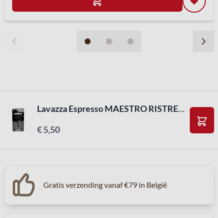
Lavazza Espresso MAESTRO RISTRETTO capsules compatible NESPRESSO apparaten (10st)
€ 5,50
In W
Gratis verzending vanaf €79 in België