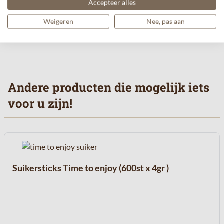
Accepteer alles
Weigeren
Nee, pas aan
Andere producten die mogelijk iets
voor u zijn!
Navigeren door de elementen van de carrousel is mogelijk met de 
Druk om carrousel over te slaan
Druk op om naar carrouselnavigatie te gaan
Suikersticks Time to enjoy (600st x 4gr )