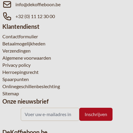
info@dekoffieboon.be
+32 (0) 11 12 30 00
Klantendienst
Contactformulier
Betaalmogelijkheden
Verzendingen
Algemene voorwaarden
Privacy policy
Herroepingsrecht
Spaarpunten
Onlinegeschillenbeslechting
Sitemap
Onze nieuwsbrief
DeKoffieboon.be