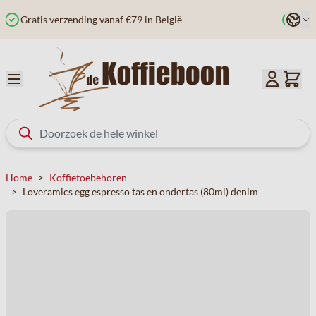
Ga naar de inhoud
Taal
Besteld voor 12u? Vandaag verzonden
Home
>
Koffietoebehoren
>
Loveramics egg espresso tas en ondertas (80ml) denim