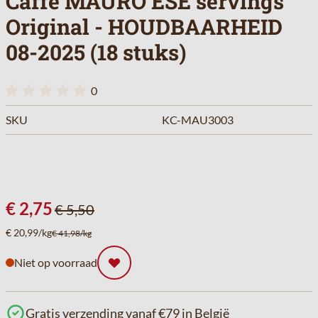
Caffè MAURO ESE servings
Original - HOUDBAARHEID
08-2025 (18 stuks)
0
SKU
KC-MAU3003
€ 2,75
€ 5,50
€ 20,99/kg
€ 41,98/kg
Niet op voorraad
Gratis verzending vanaf €79 in België