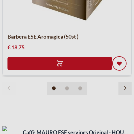
Barbera ESE Aromagica (50st )
€ 18,75
Caffè MAURO ESE servings Original - HOUDBAARHEID 08-2025 (18 stuks)