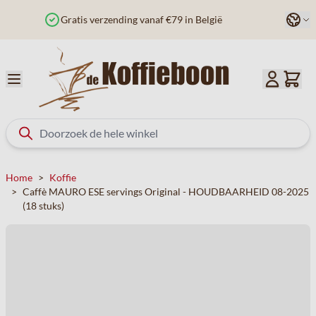
Ga naar de inhoud
Taal
Besteld voor 12u? Vandaag verzonden
Home
>
Koffie
>
Caffè MAURO ESE servings Original - HOUDBAARHEID 08-2025
(18 stuks)