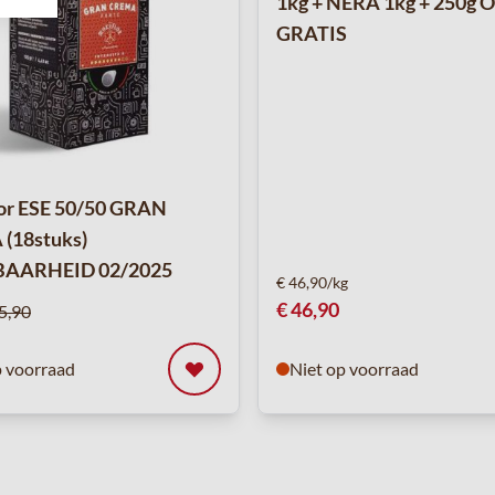
1kg + NERA 1kg + 250g 
GRATIS
or ESE 50/50 GRAN
(18stuks)
AARHEID 02/2025
€ 46,90/kg
rijs
€ 46,90
5,90
p voorraad
Niet op voorraad