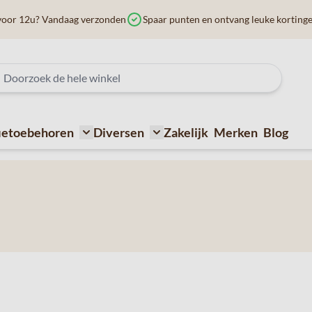
voor 12u? Vandaag verzonden
Spaar punten en ontvang leuke korting
ietoebehoren
Diversen
Zakelijk
Merken
Blog
ffiemachines
submenu for Bij de koffie
Toggle submenu for Koffietoebehoren
Toggle submenu for Diversen