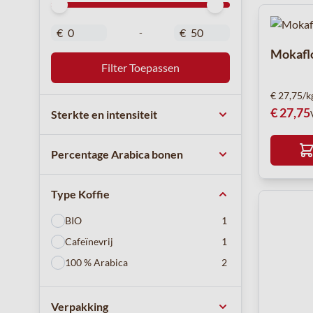
Minimal Price
Maximum Price
€
€
-
Mokafl
Filter Toepassen
€ 27,75/k
€ 27,75
Sterkte en intensiteit
Percentage Arabica bonen
Type Koffie
BIO
1
Cafeïnevrij
1
100 % Arabica
2
Verpakking