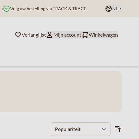
Taal
en
Volg uw bestelling via TRACK & TRACE
NL
Verlanglijst
Mijn account
Winkelwagen