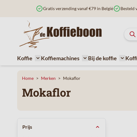
Ga naar de inhoud
Gratis verzending vanaf €79 in België
Besteld 
Koffie
Koffiemachines
Bij de koffie
Koff
Toggle submenu for Koffie
Toggle submenu for Ko
Toggle 
Home
>
Merken
>
Mokaflor
Mokaflor
Doorgaan naar productlijst
Prijs