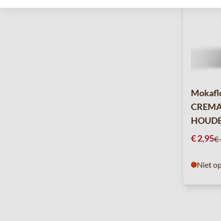
Mokafl
CREMA 
HOUDB
Speciale p
€ 2,95
€ 
Niet o