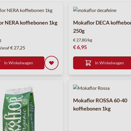
or NERA koffiebonen 1kg
Mokaflor DECA koffiebo
250g
g
€ 27,80/kg
€ 6,95
€ 27,25
Vanaf
In Winkelwagen
In Winkelwagen
Mokaflor ROSSA 60-40
koffiebonen 1kg