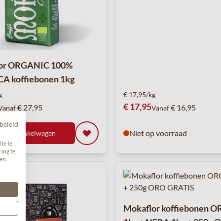
or ORGANIC 100%
A koffiebonen 1kg
g
€ 17,95/kg
€ 17,95
€ 27,95
€ 16,95
Vanaf
Vanaf
beleid
Niet op voorraad
In Winkelwagen
te te
ing te
en.
Mokaflor koffiebonen 