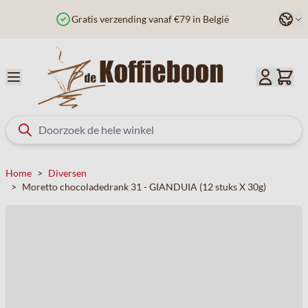
Ga naar de inhoud
Taal
ng vanaf €79 in België
Besteld voor 12u? Vand
Home
>
Diversen
>
Moretto chocoladedrank 31 - GIANDUIA (12 stuks X 30g)