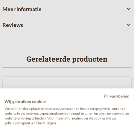
Meer informatie
Reviews
Gerelateerde producten
Navigeren door de elementen van de carrousel is mogelijk met de 
Druk om carrousel over te slaan
Druk op om naar carrouselnavigatie te gaan
Privacybeleid
Wij gebruiken cookies
We kunnen deze plaatsen voor analyse van onze bezoekersgegevens, om onze
website te verbeteren, gepersonaliseerde inhoud te tonen en om u een geweldige
website-ervaring te bieden. Voor meer informatie over de cookies die we
gebruiken opent u de instellingen.