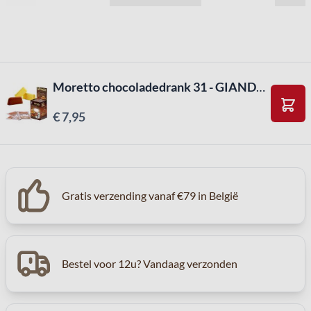
Moretto chocoladedrank 31 - GIANDUIA (12 stuks X 30g)
€ 7,95
In W
Gratis verzending vanaf €79 in België
Bestel voor 12u? Vandaag verzonden