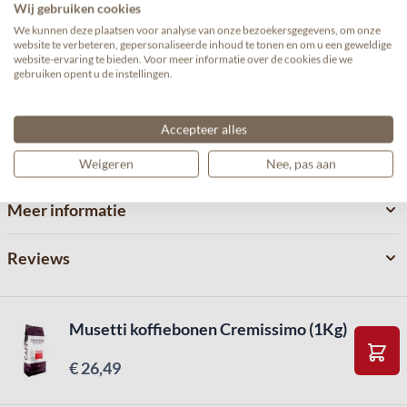
Wij gebruiken cookies
De Musetti Cremissimo is een intense en uitgebalanceerde
We kunnen deze plaatsen voor analyse van onze bezoekersgegevens, om onze
website te verbeteren, gepersonaliseerde inhoud te tonen en om u een geweldige
koffiemelange. Met zijn rijke body, romige textuur en
website-ervaring te bieden. Voor meer informatie over de cookies die we
aanhoudende afdronk, bevredigt hij de fijnste smaakpapillen.
gebruiken opent u de instellingen.
De tonen van cacao en hazelnoot geven een gastronomische en
volle smaak.
Accepteer alles
Weigeren
Nee, pas aan
Meer informatie
Reviews
Musetti koffiebonen Cremissimo (1Kg)
€ 26,49
In W