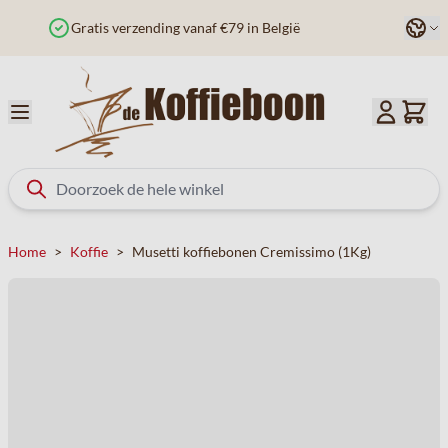
Ga naar de inhoud
Taal
Besteld voor 12u? Vandaag verzonden
Home
>
Koffie
>
Musetti koffiebonen Cremissimo (1Kg)