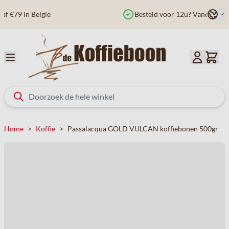
Ga naar de inhoud
Taal
Besteld voor 12u? Vandaag verzonden
Home
>
Koffie
>
Passalacqua GOLD VULCAN koffiebonen 500gr