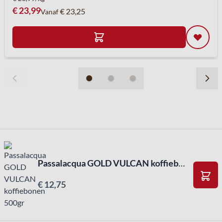
€ 23,99
€ 23,25
Vanaf
Passalacqua GOLD VULCAN koffiebonen 500gr
€ 12,75
In W