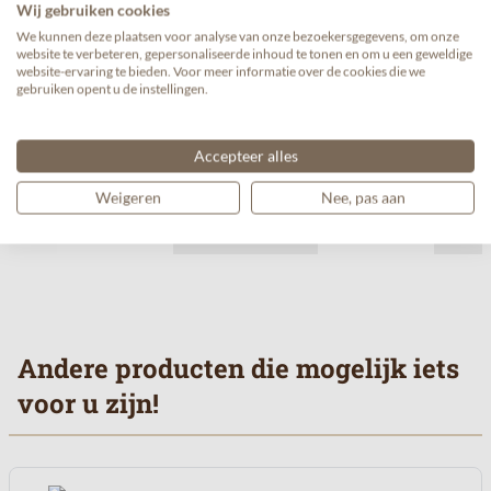
Wij gebruiken cookies
Passalacqua BLACK VULCAN koffiebonen 500gr
We kunnen deze plaatsen voor analyse van onze bezoekersgegevens, om onze
€ 23,50/kg
website te verbeteren, gepersonaliseerde inhoud te tonen en om u een geweldige
website-ervaring te bieden. Voor meer informatie over de cookies die we
€ 11,75
€ 11,50
Vanaf
gebruiken opent u de instellingen.
Accepteer alles
Weigeren
Nee, pas aan
Andere producten die mogelijk iets
voor u zijn!
Navigeren door de elementen van de carrousel is mogelijk met de 
Druk om carrousel over te slaan
Druk op om naar carrouselnavigatie te gaan