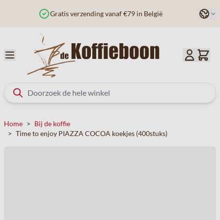
Ga naar de inhoud
Taal
Besteld voor 12u? Vandaag verzonden
Home
>
Bij de koffie
>
Time to enjoy PIAZZA COCOA koekjes (400stuks)