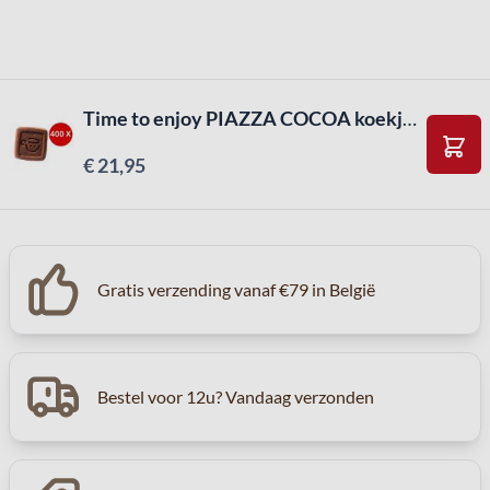
Time to enjoy PIAZZA COCOA koekjes (400stuks)
€ 21,95
In W
Gratis verzending vanaf €79 in België
Bestel voor 12u? Vandaag verzonden