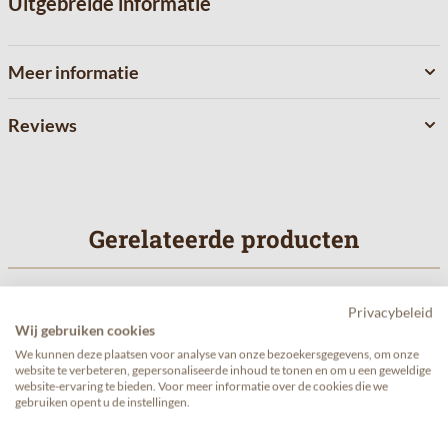
Uitgebreide informatie
Meer informatie
Reviews
Gerelateerde producten
Navigeren door de elementen van de carrousel is mogelijk met de 
Druk om carrousel over te slaan
Privacybeleid
Wij gebruiken cookies
We kunnen deze plaatsen voor analyse van onze bezoekersgegevens, om onze
website te verbeteren, gepersonaliseerde inhoud te tonen en om u een geweldige
website-ervaring te bieden. Voor meer informatie over de cookies die we
gebruiken opent u de instellingen.