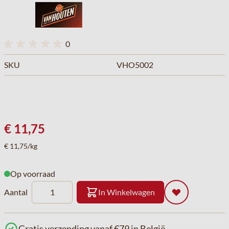
0
SKU
VHO5002
€ 11,75
€ 11,75/kg
Op voorraad
Aantal
In Winkelwagen
Gratis verzending vanaf €79 in België