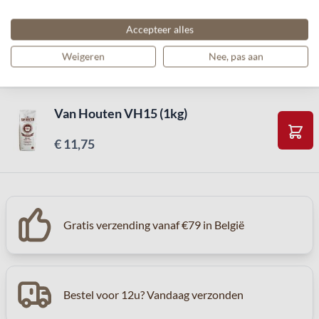
Meer informatie
Accepteer alles
Reviews
Weigeren
Nee, pas aan
Van Houten VH15 (1kg)
€ 11,75
In W
Gratis verzending vanaf €79 in België
Bestel voor 12u? Vandaag verzonden