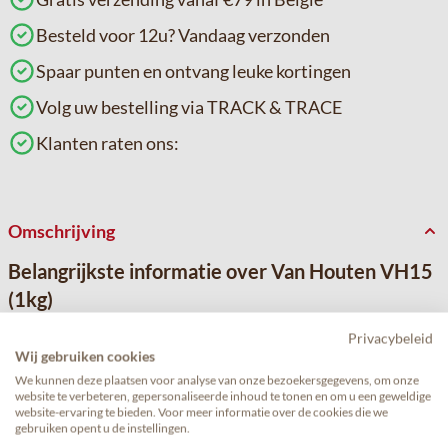
Besteld voor 12u? Vandaag verzonden
Spaar punten en ontvang leuke kortingen
Volg uw bestelling via TRACK & TRACE
Klanten raten ons:
Omschrijving
Belangrijkste informatie over Van Houten VH15
(1kg)
Chocoladepoeder van Van Houten, 1 kg. - Premiumsmaak.
Privacybeleid
Uitgebreide informatie
Wij gebruiken cookies
Traditionele chocoladedrank die de smaak van melk, cacao en
We kunnen deze plaatsen voor analyse van onze bezoekersgegevens, om onze
website te verbeteren, gepersonaliseerde inhoud te tonen en om u een geweldige
zoetheid combineert tot een zeer harmonieuze en heerlijke
website-ervaring te bieden. Voor meer informatie over de cookies die we
drank.
gebruiken opent u de instellingen.