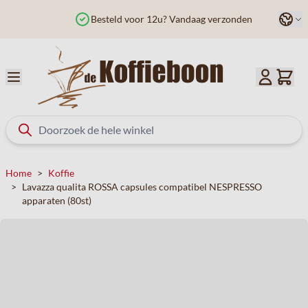
Ga naar de inhoud
Taal
Besteld voor 12u? Vandaag verzonden
Home
>
Koffie
>
Lavazza qualita ROSSA capsules compatibel NESPRESSO
apparaten (80st)