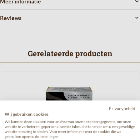
Meer informatie
Reviews
Gerelateerde producten
Navigeren door de elementen van de carrousel is mogelijk met de t
Druk om carrousel over te slaan
Druk op om naar carrouselnavigatie te gaan
Privacybeleid
Wij gebruiken cookies
We kunnen deze plaatsen voor analyse van onze bezoekersgegevens, om onze
website te verbeteren, gepersonaliseerde inhoud te tonen en om u een geweldige
website-ervaring te bieden. Voor meer informatie over de cookies die we
gebruiken opent u de instellingen.