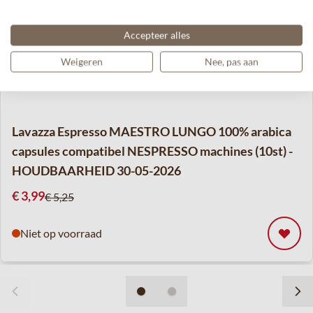
Accepteer alles
Weigeren
Nee, pas aan
Lavazza Espresso MAESTRO LUNGO 100% arabica
capsules compatibel NESPRESSO machines (10st) -
HOUDBAARHEID 30-05-2026
Speciale prijs
€ 3,99
€ 5,25
Niet op voorraad