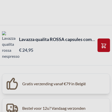
Lavazza qualita ROSSA capsules compatibel NESPRESSO apparaten (80st)
€ 24,95
In W
Gratis verzending vanaf €79 in België
Bestel voor 12u? Vandaag verzonden