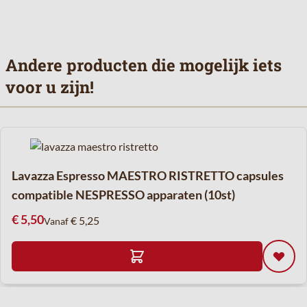
Andere producten die mogelijk iets
voor u zijn!
Navigeren door de elementen van de carrousel is mogelijk met de t
Druk om carrousel over te slaan
Lavazza Espresso MAESTRO RISTRETTO capsules
compatible NESPRESSO apparaten (10st)
€ 5,50
€ 5,25
Vanaf