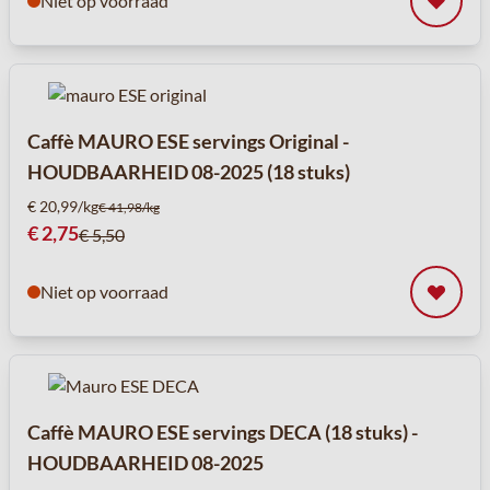
Niet op voorraad
Caffè MAURO ESE servings Original -
HOUDBAARHEID 08-2025 (18 stuks)
€ 20,99/kg
€ 41,98/kg
Speciale prijs
€ 2,75
€ 5,50
Niet op voorraad
Caffè MAURO ESE servings DECA (18 stuks) -
HOUDBAARHEID 08-2025