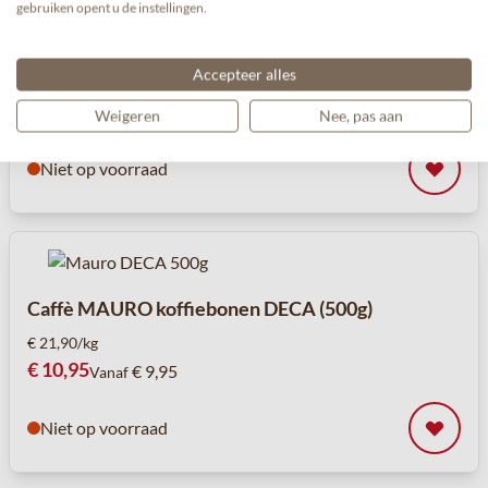
gebruiken opent u de instellingen.
Caffè MAURO koffiebonen Mediterranean 100%
ARABICA (1kg)
Accepteer alles
€ 20,95/kg
€ 20,95
€ 19,95
Vanaf
Weigeren
Nee, pas aan
Niet op voorraad
Caffè MAURO koffiebonen DECA (500g)
€ 21,90/kg
€ 10,95
€ 9,95
Vanaf
Niet op voorraad