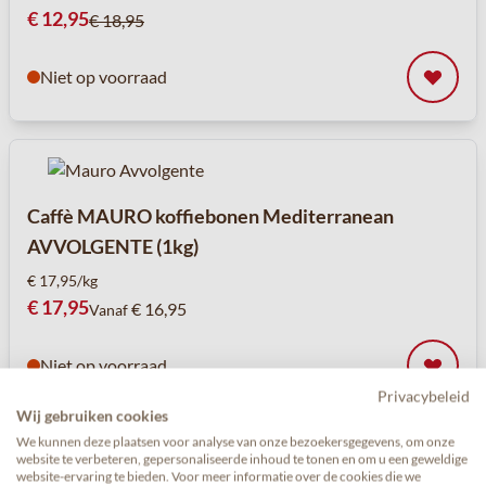
Speciale prijs
€ 12,95
€ 18,95
Niet op voorraad
Caffè MAURO koffiebonen Mediterranean
AVVOLGENTE (1kg)
€ 17,95/kg
€ 17,95
€ 16,95
Vanaf
Niet op voorraad
Privacybeleid
Wij gebruiken cookies
We kunnen deze plaatsen voor analyse van onze bezoekersgegevens, om onze
website te verbeteren, gepersonaliseerde inhoud te tonen en om u een geweldige
website-ervaring te bieden. Voor meer informatie over de cookies die we