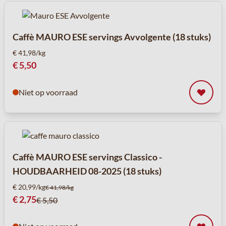
Caffè MAURO ESE servings Avvolgente (18 stuks)
€ 41,98/kg
€ 5,50
Niet op voorraad
Caffè MAURO ESE servings Classico -
HOUDBAARHEID 08-2025 (18 stuks)
€ 20,99/kg
€ 41,98/kg
Speciale prijs
€ 2,75
€ 5,50