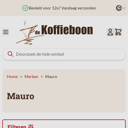
Ga naar de inhoud
Taal
Besteld voor 12u? Vandaag verzonden
Home
>
Merken
>
Mauro
Mauro
Filteren