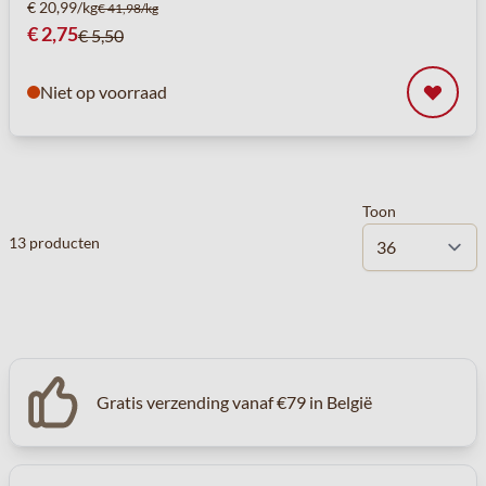
€ 20,99/kg
€ 41,98/kg
Speciale prijs
€ 2,75
€ 5,50
Niet op voorraad
Toon
13
producten
Gratis verzending vanaf €79 in België