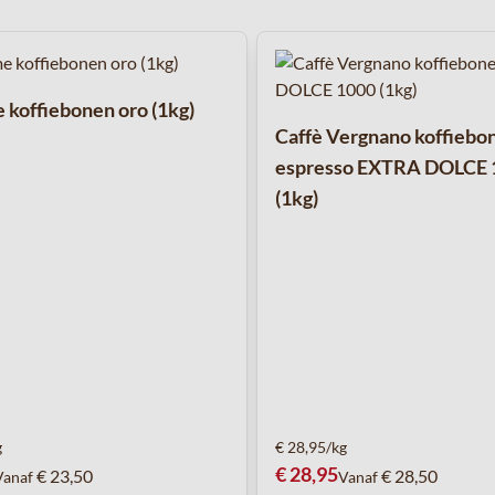
met de tabtoets. U kunt de carrousel overslaan of direct naar de c
koffiebonen oro (1kg)
Caffè Vergnano koffiebo
espresso EXTRA DOLCE 
(1kg)
g
€ 28,95/kg
€ 28,95
€ 23,50
€ 28,50
Vanaf
Vanaf