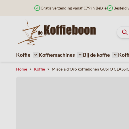
Ga naar de inhoud
Gratis verzending vanaf €79 in België
Besteld 
Koffie
Koffiemachines
Bij de koffie
Koff
Toggle submenu for Koffie
Toggle submenu for Ko
Toggle 
Home
>
Koffie
>
Miscela d'Oro koffiebonen GUSTO CLASSICO