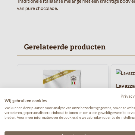
Traditionele Italiaanse melange met een krachtige body
van pure chocolade.
Gerelateerde producten
Navigeren door de elementen van de carrousel is mogelijk 
Druk om carrousel over te slaan
Lavazza
(1kg)
Privacy
Wij gebruiken cookies
We kunnen deze plaatsen voor analyse van onze bezoekersgegevens, om onze websi
verbeteren, gepersonaliseerde inhoud te tonen en om u een geweldige website-ervar
bieden. Voor meer informatie over de cookies die we gebruiken opent u de instelling