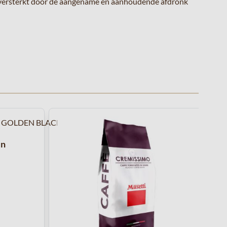
t versterkt door de aangename en aanhoudende afdronk
arrouselnavigatie gaan met de overslaan links.
en