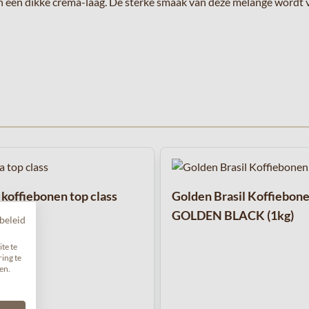
 en een dikke crema-laag. De sterke smaak van deze melange word
met de tabtoets. U kunt de carrousel overslaan of direct naar de c
 koffiebonen top class
Golden Brasil Koffiebon
GOLDEN BLACK (1kg)
beleid
te te
ing te
en.