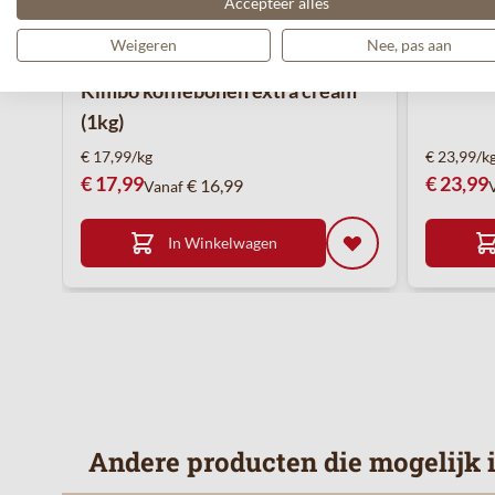
Accepteer alles
Weigeren
Nee, pas aan
Kimbo koffiebonen extra cream
(1kg)
€ 17,99/kg
€ 23,99/k
€ 17,99
€ 23,99
€ 16,99
Vanaf
In Winkelwagen
Andere producten die mogelijk ie