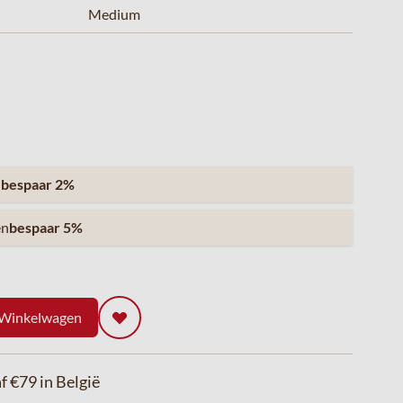
Medium
n
bespaar
2
%
en
bespaar
5
%
 Winkelwagen
f €79 in België