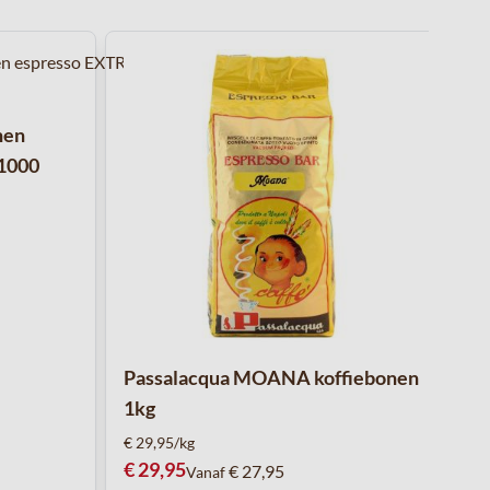
arrouselnavigatie gaan met de overslaan links.
nen
1000
Passalacqua MOANA koffiebonen
1kg
€ 29,95/kg
€ 29,95
€ 27,95
Vanaf