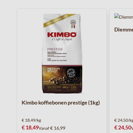
Navigeren door de elementen van de carrousel is mogelijk 
Druk om carrousel over te slaan
Diemme 
Kimbo koffiebonen prestige (1kg)
€ 18,49/kg
€ 24,50/k
€ 18,49
€ 24,50
€ 16,99
Vanaf