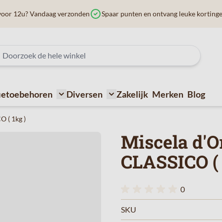
voor 12u? Vandaag verzonden
Spaar punten en ontvang leuke korting
ietoebehoren
Diversen
Zakelijk
Merken
Blog
ffiemachines
submenu for Bij de koffie
Toggle submenu for Koffietoebehoren
Toggle submenu for Diversen
 ( 1kg )
Miscela d'
CLASSICO ( 
0
SKU