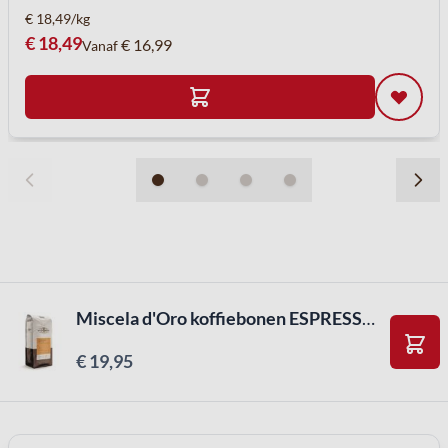
€ 18,49/kg
€ 18,49
€ 16,99
Vanaf
Miscela d'Oro koffiebonen ESPRESSO DOLCE ( 1kg )
€ 19,95
In W