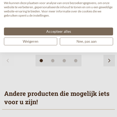
We kunnen deze plaatsen voor analyse van onze bezoekersgegevens, om onze
website te verbeteren, gepersonaliseerde inhoud te tonen en om u een geweldige
Kimbo koffiebonen extra cream (1kg)
website-ervaring te bieden. Voor meer informatie over de cookies die we
gebruiken opent u de instellingen.
€ 17,99/kg
€ 17,99
€ 16,99
Vanaf
Accepteer alles
Weigeren
Nee, pas aan
Andere producten die mogelijk iets
voor u zijn!