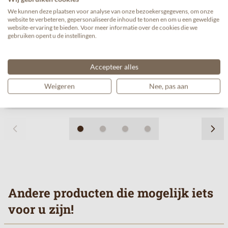
We kunnen deze plaatsen voor analyse van onze bezoekersgegevens, om onze
website te verbeteren, gepersonaliseerde inhoud te tonen en om u een geweldige
website-ervaring te bieden. Voor meer informatie over de cookies die we
Kimbo koffiebonen extra cream (1kg)
gebruiken opent u de instellingen.
€ 17,99/kg
€ 17,99
€ 16,99
Vanaf
Accepteer alles
Weigeren
Nee, pas aan
Andere producten die mogelijk iets
voor u zijn!