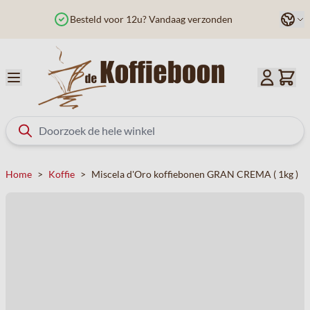
Ga naar de inhoud
Taal
Besteld voor 12u? Vandaag verzonden
Home
>
Koffie
>
Miscela d'Oro koffiebonen GRAN CREMA ( 1kg )