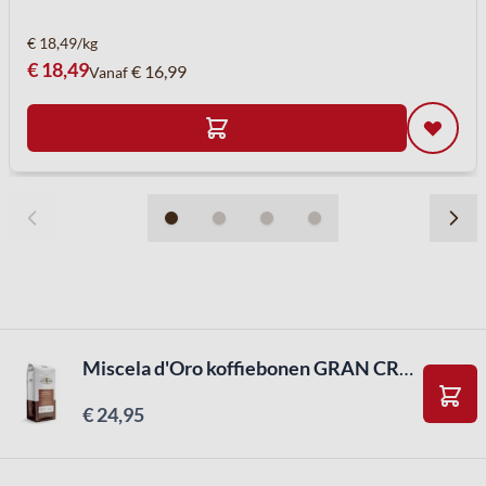
€ 18,49/kg
€ 18,49
€ 16,99
Vanaf
Miscela d'Oro koffiebonen GRAN CREMA ( 1kg )
€ 24,95
In W